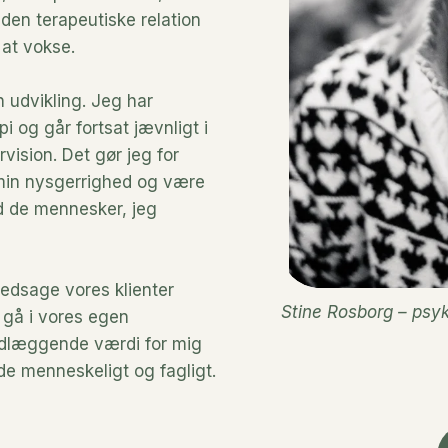
 den terapeutiske relation
 at vokse.
 udvikling. Jeg har
 og går fortsat jævnligt i
vision. Det gør jeg for
 min nysgerrighed og være
de mennesker, jeg 
ledsage vores klienter
Stine Rosborg – psy
t gå i vores egen
undlæggende værdi for mig
de menneskeligt og fagligt.