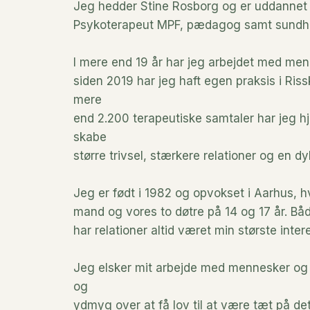
Jeg hedder Stine Rosborg og er uddannet F
Psykoterapeut MPF, pædagog samt sundh
I mere end 19 år har jeg arbejdet med men
siden 2019 har jeg haft egen praksis i Ri
mere
end 2.200 terapeutiske samtaler har jeg h
skabe
større trivsel, stærkere relationer og en dyb
Jeg er født i 1982 og opvokset i Aarhus, h
mand og vores to døtre på 14 og 17 år. Båd
har relationer altid været min største inter
Jeg elsker mit arbejde med mennesker og f
og
ydmyg over at få lov til at være tæt på de