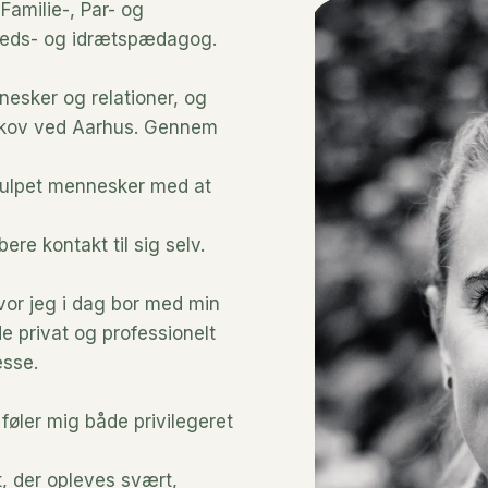
amilie-, Par- og
eds- og idrætspædagog.
nesker og relationer, og
sskov ved Aarhus. Gennem 
julpet mennesker med at 
ere kontakt til sig selv.
vor jeg i dag bor med min
e privat og professionelt
esse.
øler mig både privilegeret 
t, der opleves svært,